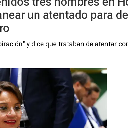
enidos tres hombres en 
near un atentado para de
ro
piración" y dice que trataban de atentar c