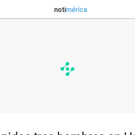
noti
mérica