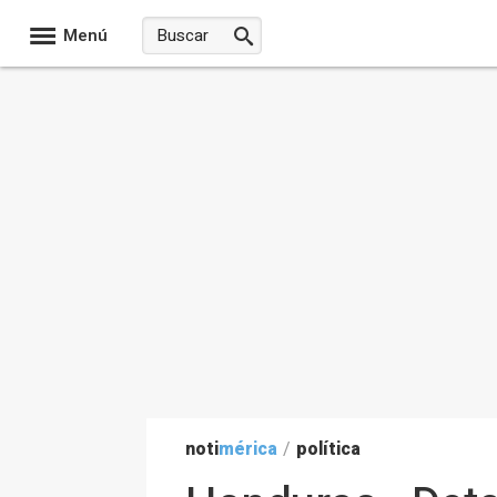
Menú
noti
mérica
/
política