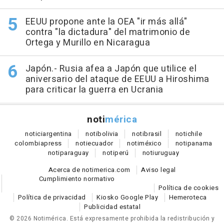
EEUU propone ante la OEA "ir más allá"
contra "la dictadura" del matrimonio de
Ortega y Murillo en Nicaragua
Japón.- Rusia afea a Japón que utilice el
aniversario del ataque de EEUU a Hiroshima
para criticar la guerra en Ucrania
noti
mérica
notici
argentina
noti
bolivia
noti
brasil
noti
chile
colombia
press
noti
ecuador
noti
méxico
noti
panama
noti
paraguay
noti
perú
noti
uruguay
Acerca de notimerica.com
Aviso legal
Cumplimiento normativo
Política de cookies
Política de privacidad
Kiosko Google Play
Hemeroteca
Publicidad estatal
© 2026 Notimérica.
Está expresamente prohibida la redistribución y