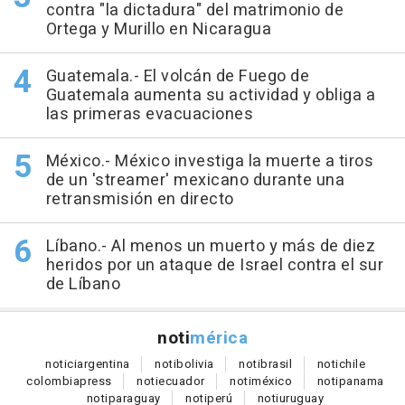
contra "la dictadura" del matrimonio de
Ortega y Murillo en Nicaragua
Guatemala.- El volcán de Fuego de
Guatemala aumenta su actividad y obliga a
las primeras evacuaciones
México.- México investiga la muerte a tiros
de un 'streamer' mexicano durante una
retransmisión en directo
Líbano.- Al menos un muerto y más de diez
heridos por un ataque de Israel contra el sur
de Líbano
noti
mérica
notici
argentina
noti
bolivia
noti
brasil
noti
chile
colombia
press
noti
ecuador
noti
méxico
noti
panama
noti
paraguay
noti
perú
noti
uruguay