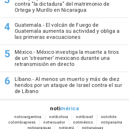
contra "la dictadura" del matrimonio de
Ortega y Murillo en Nicaragua
Guatemala.- El volcán de Fuego de
Guatemala aumenta su actividad y obliga a
las primeras evacuaciones
México.- México investiga la muerte a tiros
de un 'streamer' mexicano durante una
retransmisión en directo
Líbano.- Al menos un muerto y más de diez
heridos por un ataque de Israel contra el sur
de Líbano
noti
mérica
notici
argentina
noti
bolivia
noti
brasil
noti
chile
colombia
press
noti
ecuador
noti
méxico
noti
panama
noti
paraguay
noti
perú
noti
uruguay