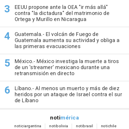
EEUU propone ante la OEA "ir más allá"
contra "la dictadura" del matrimonio de
Ortega y Murillo en Nicaragua
Guatemala.- El volcán de Fuego de
Guatemala aumenta su actividad y obliga a
las primeras evacuaciones
México.- México investiga la muerte a tiros
de un 'streamer' mexicano durante una
retransmisión en directo
Líbano.- Al menos un muerto y más de diez
heridos por un ataque de Israel contra el sur
de Líbano
noti
mérica
notici
argentina
noti
bolivia
noti
brasil
noti
chile