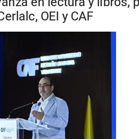
nza en lectura y libros, 
erlalc, OEI y CAF