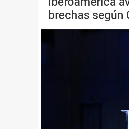
Iberoamérica ava
brechas según C