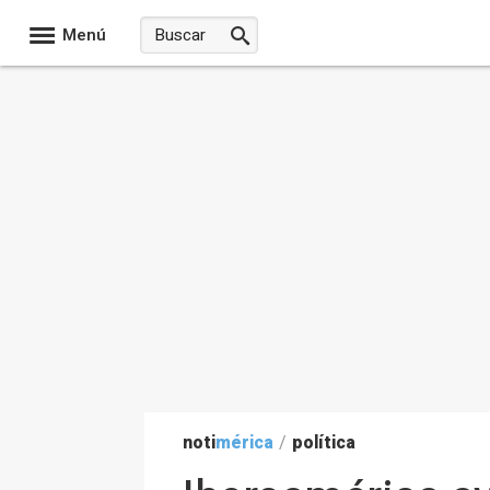
Menú
noti
mérica
/
política