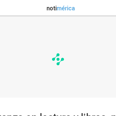
noti
mérica