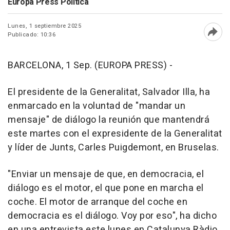
Europa Press Política
Lunes, 1 septiembre 2025
Publicado: 10:36
Abri
BARCELONA, 1 Sep. (EUROPA PRESS) -
El presidente de la Generalitat, Salvador Illa, ha
enmarcado en la voluntad de "mandar un
mensaje" de diálogo la reunión que mantendrá
este martes con el expresidente de la Generalitat
y líder de Junts, Carles Puigdemont, en Bruselas.
"Enviar un mensaje de que, en democracia, el
diálogo es el motor, el que pone en marcha el
coche. El motor de arranque del coche en
democracia es el diálogo. Voy por eso", ha dicho
en una entrevista este lunes en Catalunya Ràdio