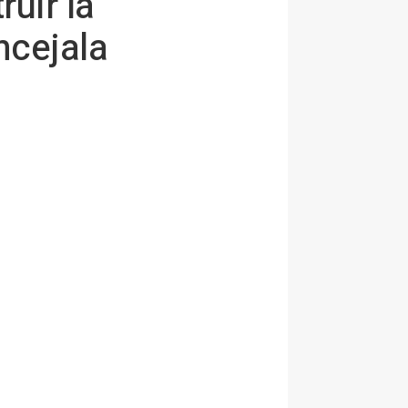
ruir la
ncejala