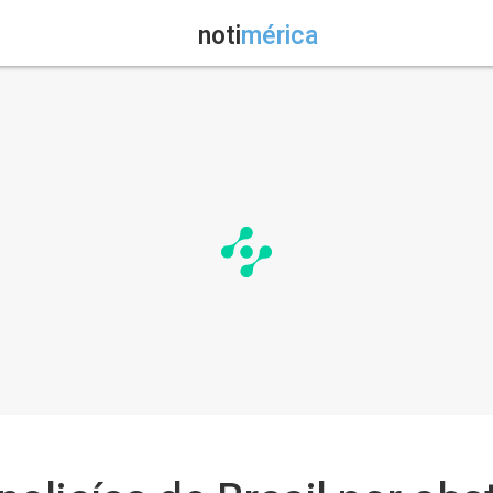
noti
mérica