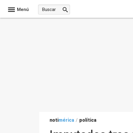
Menú
noti
mérica
/
política