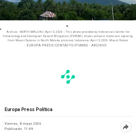
Archivo - NORTH MALUKU, April 3, 2026 -- This photo provided by Indonesia's Center for
Volcanology and Geological Hazard Mitigation (PVMBG) shows volcanic materials spewing
from Mount Dukono in North Maluku province, Indonesia, April 3, 2026. Mount Dukon
- EUROPA PRESS/CONTACTO/PVMBG - ARCHIVO
Europa Press Política
Viernes, 8 mayo 2026
Publicado: 11:49
Abri