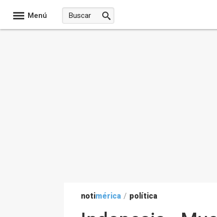
Menú
noti
mérica
/
política