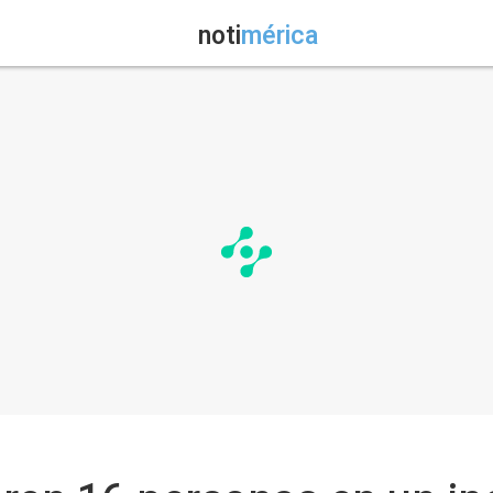
noti
mérica