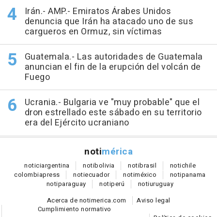
Irán.- AMP.- Emiratos Árabes Unidos
denuncia que Irán ha atacado uno de sus
cargueros en Ormuz, sin víctimas
Guatemala.- Las autoridades de Guatemala
anuncian el fin de la erupción del volcán de
Fuego
Ucrania.- Bulgaria ve "muy probable" que el
dron estrellado este sábado en su territorio
era del Ejército ucraniano
noti
mérica
notici
argentina
noti
bolivia
noti
brasil
noti
chile
colombia
press
noti
ecuador
noti
méxico
noti
panama
noti
paraguay
noti
perú
noti
uruguay
Acerca de notimerica.com
Aviso legal
Cumplimiento normativo