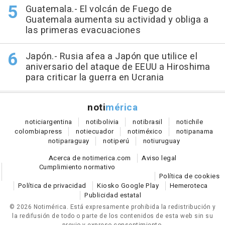
Guatemala.- El volcán de Fuego de
Guatemala aumenta su actividad y obliga a
las primeras evacuaciones
Japón.- Rusia afea a Japón que utilice el
aniversario del ataque de EEUU a Hiroshima
para criticar la guerra en Ucrania
noti
mérica
notici
argentina
noti
bolivia
noti
brasil
noti
chile
colombia
press
noti
ecuador
noti
méxico
noti
panama
noti
paraguay
noti
perú
noti
uruguay
Acerca de notimerica.com
Aviso legal
Cumplimiento normativo
Política de cookies
Política de privacidad
Kiosko Google Play
Hemeroteca
Publicidad estatal
© 2026 Notimérica.
Está expresamente prohibida la redistribución y
la redifusión de todo o parte de los contenidos de esta web sin su