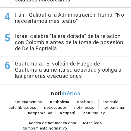
Irán.- Qalibaf a la Administración Trump: "No
necesitamos más teatro"
Israel celebra "la era dorada" de la relación
con Colombia antes de la toma de posesión
de De la Espriella
Guatemala.- El volcán de Fuego de
Guatemala aumenta su actividad y obliga a
las primeras evacuaciones
noti
mérica
notici
argentina
noti
bolivia
noti
brasil
noti
chile
colombia
press
noti
ecuador
noti
méxico
noti
panama
noti
paraguay
noti
perú
noti
uruguay
Acerca de notimerica.com
Aviso legal
Cumplimiento normativo