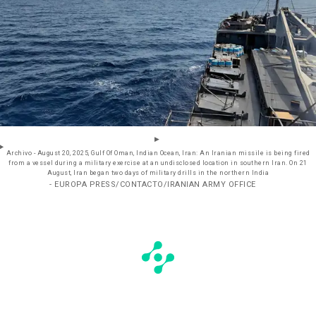
Archivo - August 20, 2025, Gulf Of Oman, Indian Ocean, Iran: An Iranian missile is being fired
from a vessel during a military exercise at an undisclosed location in southern Iran. On 21
August, Iran began two days of military drills in the northern India
- EUROPA PRESS/CONTACTO/IRANIAN ARMY OFFICE