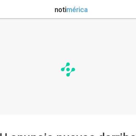
noti
mérica