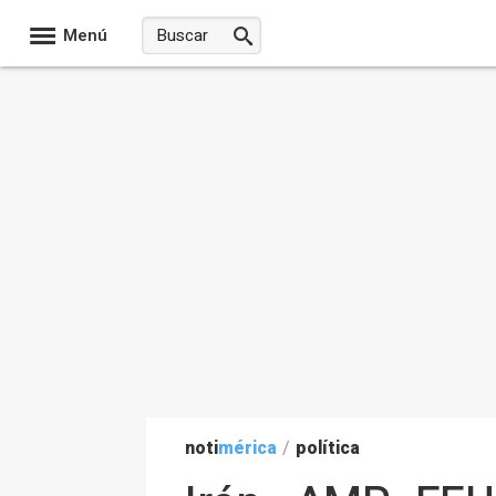
Menú
noti
mérica
/
política