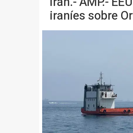
Irán.- AMP.- EE
iraníes sobre O