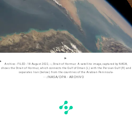
Archivo - FILED - 18 August 2022, ---, Strait of Hormuz: A satellite image, captured by NASA,
shows the Strait of Hormuz, which connects the Gulf of Oman (L) with the Persian Gulf (R) and
separates Iran (below) from the countries of the Arabian Peninsula-
- -/NASA/DPA - ARCHIVO