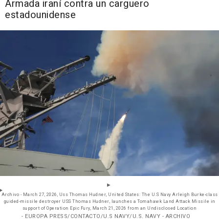
Armada iraní contra un carguero
estadounidense
Archivo - March 27, 2026, Uss Thomas Hudner, United States: The U.S Navy Arleigh Burke-class
guided-missile destroyer USS Thomas Hudner, launches a Tomahawk Land Attack Missile in
support of Operation Epic Fury, March 21, 2026 from an Undisclosed Location
- EUROPA PRESS/CONTACTO/U.S NAVY/U.S. NAVY - ARCHIVO