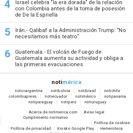
Israel celebra "la era dorada" de la relación
con Colombia antes de la toma de posesión
de De la Espriella
Irán.- Qalibaf a la Administración Trump: "No
necesitamos más teatro"
Guatemala.- El volcán de Fuego de
Guatemala aumenta su actividad y obliga a
las primeras evacuaciones
noti
mérica
notici
argentina
noti
bolivia
noti
brasil
noti
chile
colombia
press
noti
ecuador
noti
méxico
noti
panama
noti
paraguay
noti
perú
noti
uruguay
Acerca de notimerica.com
Aviso legal
Cumplimiento normativo
Política de cookies
Política de privacidad
Kiosko Google Play
Hemeroteca