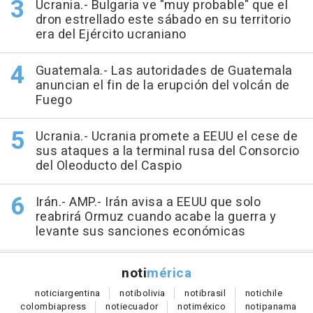
Ucrania.- Bulgaria ve "muy probable" que el
dron estrellado este sábado en su territorio
era del Ejército ucraniano
Guatemala.- Las autoridades de Guatemala
anuncian el fin de la erupción del volcán de
Fuego
Ucrania.- Ucrania promete a EEUU el cese de
sus ataques a la terminal rusa del Consorcio
del Oleoducto del Caspio
Irán.- AMP.- Irán avisa a EEUU que solo
reabrirá Ormuz cuando acabe la guerra y
levante sus sanciones económicas
noti
mérica
notici
argentina
noti
bolivia
noti
brasil
noti
chile
colombia
press
noti
ecuador
noti
méxico
noti
panama