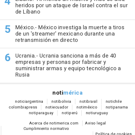
heridos por un ataque de Israel contra el sur
de Líbano
México.- México investiga la muerte a tiros
de un 'streamer' mexicano durante una
retransmisión en directo
Ucrania.- Ucrania sanciona a más de 40
empresas y personas por fabricar y
suministrar armas y equipo tecnológico a
Rusia
noti
mérica
notici
argentina
noti
bolivia
noti
brasil
noti
chile
colombia
press
noti
ecuador
noti
méxico
noti
panama
noti
paraguay
noti
perú
noti
uruguay
Acerca de notimerica.com
Aviso legal
Cumplimiento normativo
Política de cookies