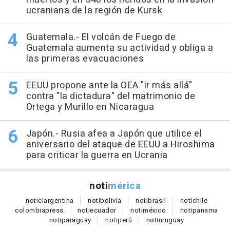
ucraniana de la región de Kursk
Guatemala.- El volcán de Fuego de
Guatemala aumenta su actividad y obliga a
las primeras evacuaciones
EEUU propone ante la OEA "ir más allá"
contra "la dictadura" del matrimonio de
Ortega y Murillo en Nicaragua
Japón.- Rusia afea a Japón que utilice el
aniversario del ataque de EEUU a Hiroshima
para criticar la guerra en Ucrania
noti
mérica
notici
argentina
noti
bolivia
noti
brasil
noti
chile
colombia
press
noti
ecuador
noti
méxico
noti
panama
noti
paraguay
noti
perú
noti
uruguay