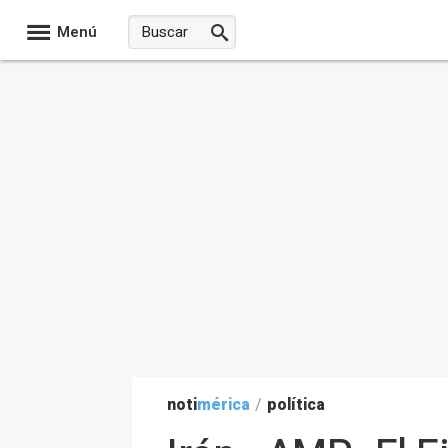
Menú
noti
mérica
/
política