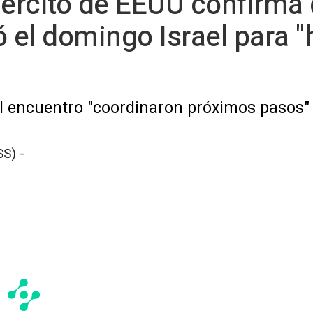
Ejército de EEUU confirma 
el domingo Israel para "h
el encuentro "coordinaron próximos pasos" e
S) -