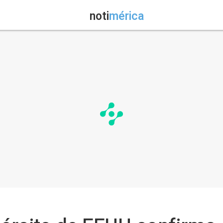
noti
mérica