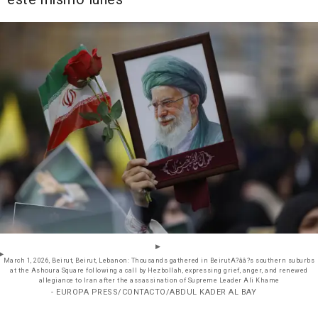
March 1, 2026, Beirut, Beirut, Lebanon: Thousands gathered in BeirutA?ââ?s southern suburbs
at the Ashoura Square following a call by Hezbollah, expressing grief, anger, and renewed
allegiance to Iran after the assassination of Supreme Leader Ali Khame
- EUROPA PRESS/CONTACTO/ABDUL KADER AL BAY