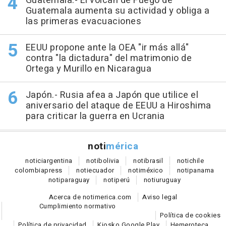
Guatemala.- El volcán de Fuego de
Guatemala aumenta su actividad y obliga a
las primeras evacuaciones
EEUU propone ante la OEA "ir más allá"
contra "la dictadura" del matrimonio de
Ortega y Murillo en Nicaragua
Japón.- Rusia afea a Japón que utilice el
aniversario del ataque de EEUU a Hiroshima
para criticar la guerra en Ucrania
noti
mérica
notici
argentina
noti
bolivia
noti
brasil
noti
chile
colombia
press
noti
ecuador
noti
méxico
noti
panama
noti
paraguay
noti
perú
noti
uruguay
Acerca de notimerica.com
Aviso legal
Cumplimiento normativo
Política de cookies
Política de privacidad
Kiosko Google Play
Hemeroteca