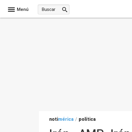
Menú
noti
mérica
/
política