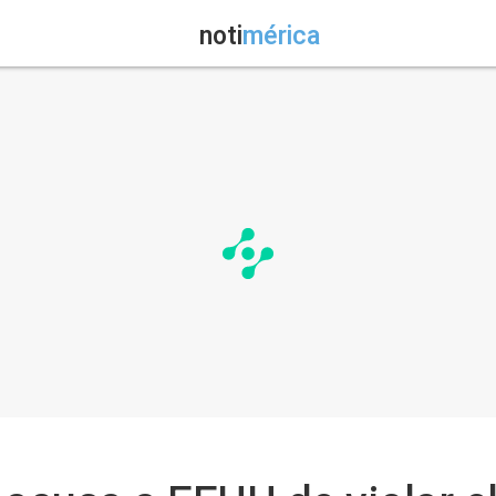
noti
mérica