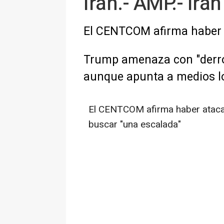
Irán.- AMP.- Irá
El CENTCOM afirma haber a
Trump amenaza con "derro
aunque apunta a medios loc
El CENTCOM afirma haber atacad
buscar "una escalada"