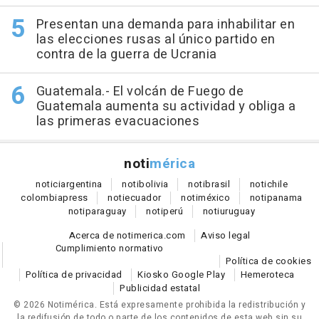
Presentan una demanda para inhabilitar en
las elecciones rusas al único partido en
contra de la guerra de Ucrania
Guatemala.- El volcán de Fuego de
Guatemala aumenta su actividad y obliga a
las primeras evacuaciones
noti
mérica
notici
argentina
noti
bolivia
noti
brasil
noti
chile
colombia
press
noti
ecuador
noti
méxico
noti
panama
noti
paraguay
noti
perú
noti
uruguay
Acerca de notimerica.com
Aviso legal
Cumplimiento normativo
Política de cookies
Política de privacidad
Kiosko Google Play
Hemeroteca
Publicidad estatal
© 2026 Notimérica.
Está expresamente prohibida la redistribución y
la redifusión de todo o parte de los contenidos de esta web sin su