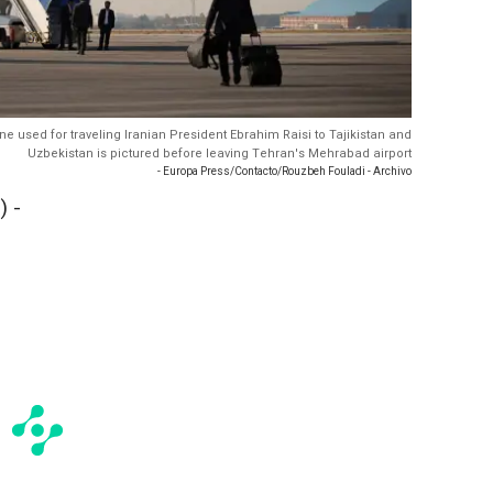
ne used for traveling Iranian President Ebrahim Raisi to Tajikistan and
Uzbekistan is pictured before leaving Tehran's Mehrabad airport
- Europa Press/Contacto/Rouzbeh Fouladi - Archivo
 -