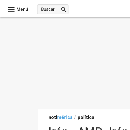
Menú
noti
mérica
/
política