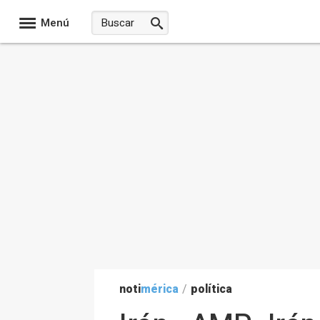
Menú
noti
mérica
/
política