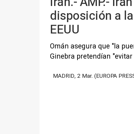
Irán.- AMP.- Irá
disposición a l
EEUU
Omán asegura que "la puer
Ginebra pretendían "evitar 
MADRID, 2 Mar. (EUROPA PRESS