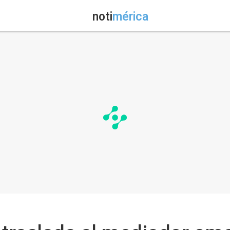
noti
mérica