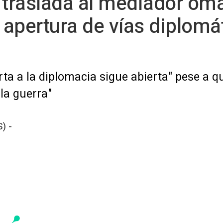
n traslada al mediador om
a apertura de vías diplomá
ta a la diplomacia sigue abierta" pese a q
la guerra"
) -