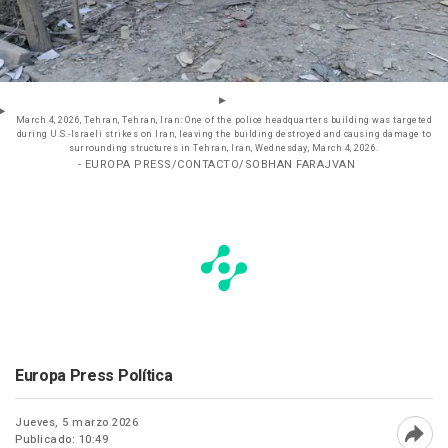
March 4, 2026, Tehran, Tehran, Iran: One of the police headquarters building was targeted
during U.S.-Israeli strikes on Iran, leaving the building destroyed and causing damage to
surrounding structures in Tehran, Iran, Wednesday, March 4, 2026.
- EUROPA PRESS/CONTACTO/SOBHAN FARAJVAN
Europa Press Política
Jueves, 5 marzo 2026
Publicado: 10:49
Abri