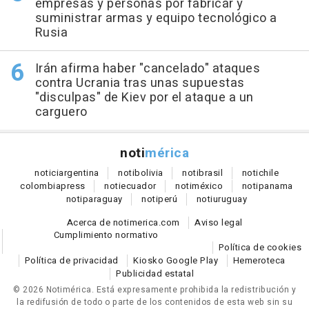
empresas y personas por fabricar y
suministrar armas y equipo tecnológico a
Rusia
Irán afirma haber "cancelado" ataques
contra Ucrania tras unas supuestas
"disculpas" de Kiev por el ataque a un
carguero
noti
mérica
notici
argentina
noti
bolivia
noti
brasil
noti
chile
colombia
press
noti
ecuador
noti
méxico
noti
panama
noti
paraguay
noti
perú
noti
uruguay
Acerca de notimerica.com
Aviso legal
Cumplimiento normativo
Política de cookies
Política de privacidad
Kiosko Google Play
Hemeroteca
Publicidad estatal
© 2026 Notimérica.
Está expresamente prohibida la redistribución y
la redifusión de todo o parte de los contenidos de esta web sin su