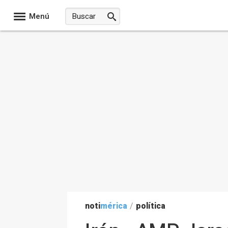
Menú
noti
mérica
/
política