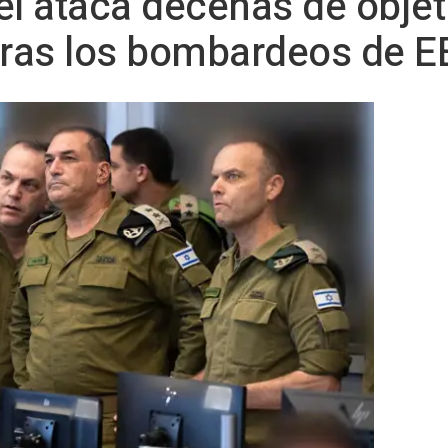
ael ataca decenas de objet
n tras los bombardeos de 