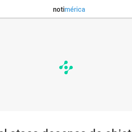
noti
mérica