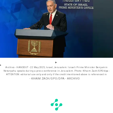
Archivo - HANDOUT - 22 May 2025, Israel, Jerusalem: Israeli Prime Minister Benjamin
Netanyahu speaks during a press conference in Jerusalem. Photo: KHaim Zach/GPO/dpa -
ATTENTION: editorial use only and only if the credit mentioned above is referenced in
- KHAIM ZACH/GPO/DPA - ARCHIVO