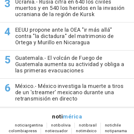
Ucrania.- Rusia cifra en 640 los civiles
muertos y en 540 los heridos en la invasión
ucraniana de la región de Kursk
EEUU propone ante la OEA "ir más allá"
contra "la dictadura" del matrimonio de
Ortega y Murillo en Nicaragua
Guatemala.- El volcán de Fuego de
Guatemala aumenta su actividad y obliga a
las primeras evacuaciones
México.- México investiga la muerte a tiros
de un 'streamer' mexicano durante una
retransmisión en directo
noti
mérica
notici
argentina
noti
bolivia
noti
brasil
noti
chile
colombia
press
noti
ecuador
noti
méxico
noti
panama