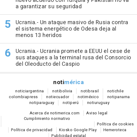
nuevo acuerdo con Turquía y Pakistán no va
a garantizar su seguridad
Ucrania.- Un ataque masivo de Rusia contra
el sistema energético de Odesa deja al
menos 13 heridos
Ucrania.- Ucrania promete a EEUU el cese de
sus ataques a la terminal rusa del Consorcio
del Oleoducto del Caspio
noti
mérica
notici
argentina
noti
bolivia
noti
brasil
noti
chile
colombia
press
noti
ecuador
noti
méxico
noti
panama
noti
paraguay
noti
perú
noti
uruguay
Acerca de notimerica.com
Aviso legal
Cumplimiento normativo
Política de cookies
Política de privacidad
Kiosko Google Play
Hemeroteca
Publicidad estatal