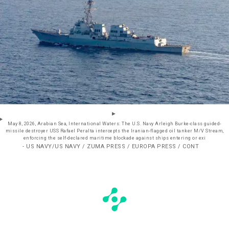
May 8, 2026, Arabian Sea, International Waters: The U.S. Navy Arleigh Burke-class guided-
missile destroyer USS Rafael Peralta intercepts the Iranian-flagged oil tanker M/V Stream,
enforcing the self-declared maritime blockade against ships entering or exi
- US NAVY/US NAVY / ZUMA PRESS / EUROPA PRESS / CONT