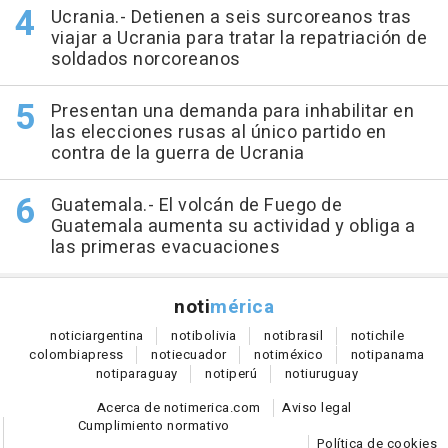
Ucrania.- Detienen a seis surcoreanos tras
viajar a Ucrania para tratar la repatriación de
soldados norcoreanos
Presentan una demanda para inhabilitar en
las elecciones rusas al único partido en
contra de la guerra de Ucrania
Guatemala.- El volcán de Fuego de
Guatemala aumenta su actividad y obliga a
las primeras evacuaciones
noti
mérica
notici
argentina
noti
bolivia
noti
brasil
noti
chile
colombia
press
noti
ecuador
noti
méxico
noti
panama
noti
paraguay
noti
perú
noti
uruguay
Acerca de notimerica.com
Aviso legal
Cumplimiento normativo
Política de cookies