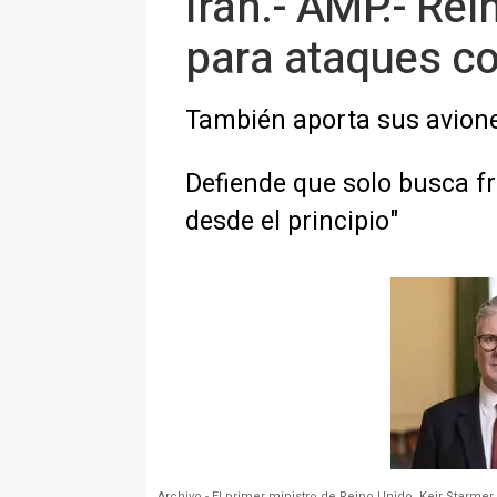
Irán.- AMP.- Re
para ataques con
También aporta sus avione
Defiende que solo busca fr
desde el principio"
Archivo - El primer ministro de Reino Unido, Keir Starmer