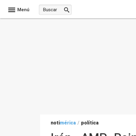
Menú
noti
mérica
/
política