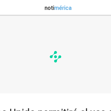
noti
mérica