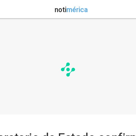
noti
mérica