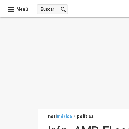
Menú
noti
mérica
/
política