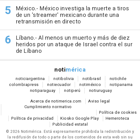
México.- México investiga la muerte a tiros
de un 'streamer' mexicano durante una
retransmisión en directo
Líbano.- Al menos un muerto y más de diez
heridos por un ataque de Israel contra el sur
de Líbano
noti
mérica
notici
argentina
noti
bolivia
noti
brasil
noti
chile
colombia
press
noti
ecuador
noti
méxico
noti
panama
noti
paraguay
noti
perú
noti
uruguay
Acerca de notimerica.com
Aviso legal
Cumplimiento normativo
Política de cookies
Política de privacidad
Kiosko Google Play
Hemeroteca
Publicidad estatal
© 2026 Notimérica.
Está expresamente prohibida la redistribución y
la redifusión de todo o parte de los contenidos de esta web sin su