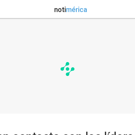
noti
mérica