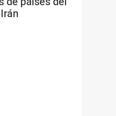
s de países del
 Irán