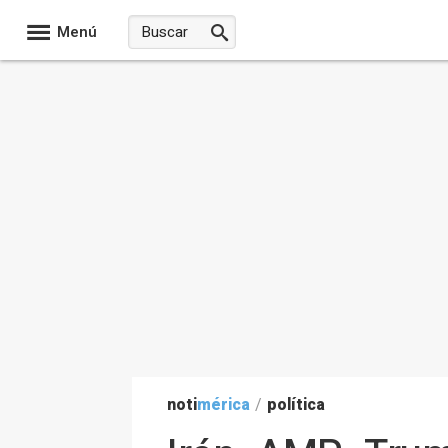
Menú
noti
mérica
/
política