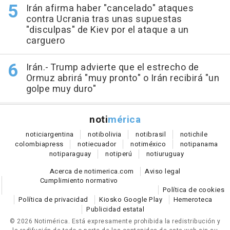
Irán afirma haber "cancelado" ataques
contra Ucrania tras unas supuestas
"disculpas" de Kiev por el ataque a un
carguero
Irán.- Trump advierte que el estrecho de
Ormuz abrirá "muy pronto" o Irán recibirá "un
golpe muy duro"
noti
mérica
notici
argentina
noti
bolivia
noti
brasil
noti
chile
colombia
press
noti
ecuador
noti
méxico
noti
panama
noti
paraguay
noti
perú
noti
uruguay
Acerca de notimerica.com
Aviso legal
Cumplimiento normativo
Política de cookies
Política de privacidad
Kiosko Google Play
Hemeroteca
Publicidad estatal
© 2026 Notimérica.
Está expresamente prohibida la redistribución y