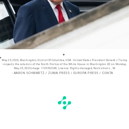
May 25, 2026, Washington, District Of Columbia, USA: United States President Donald J Trump
inspects the columns of the North Portico of the White House in Washington DC on Monday,
May 25, 2025,Image: 1105552549, License: Rights-managed, Restrictions: , M
- AARON SCHWARTZ / ZUMA PRESS / EUROPA PRESS / CONTA