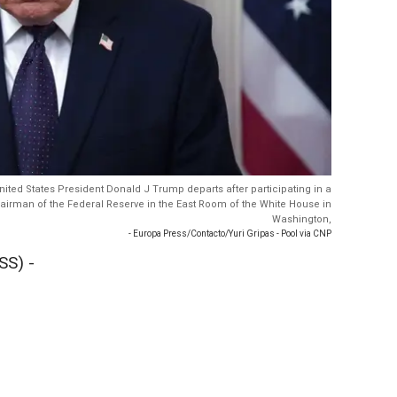
nited States President Donald J Trump departs after participating in a
irman of the Federal Reserve in the East Room of the White House in
Washington,
- Europa Press/Contacto/Yuri Gripas - Pool via CNP
SS) -