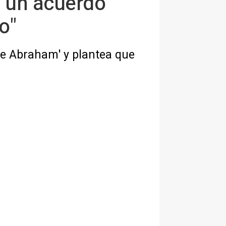
á un acuerdo
o"
de Abraham' y plantea que