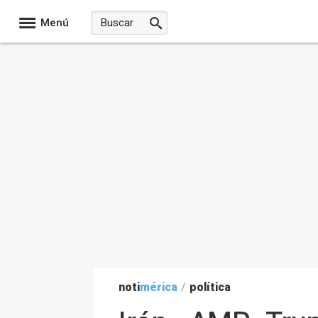
Menú
noti
mérica
/
política