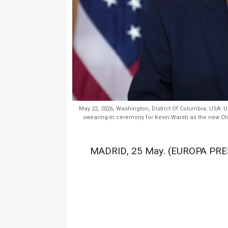
May 22, 2026, Washington, District Of Columbia, USA: U
swearing-In ceremony for Kevin Warsh as the new Cha
MADRID, 25 May. (EUROPA PRE