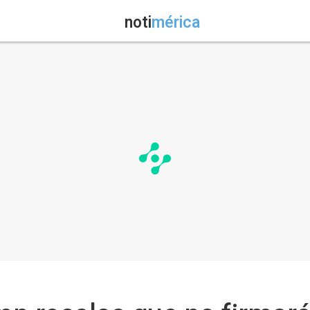
noti
mérica