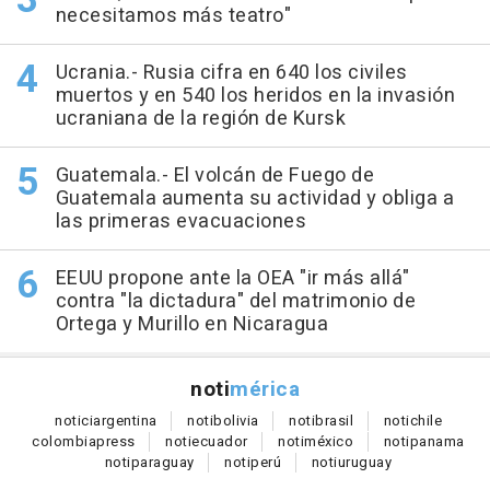
necesitamos más teatro"
Ucrania.- Rusia cifra en 640 los civiles
muertos y en 540 los heridos en la invasión
ucraniana de la región de Kursk
Guatemala.- El volcán de Fuego de
Guatemala aumenta su actividad y obliga a
las primeras evacuaciones
EEUU propone ante la OEA "ir más allá"
contra "la dictadura" del matrimonio de
Ortega y Murillo en Nicaragua
noti
mérica
notici
argentina
noti
bolivia
noti
brasil
noti
chile
colombia
press
noti
ecuador
noti
méxico
noti
panama
noti
paraguay
noti
perú
noti
uruguay