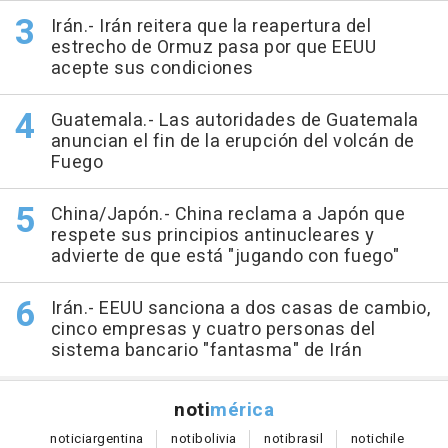
Irán.- Irán reitera que la reapertura del
estrecho de Ormuz pasa por que EEUU
acepte sus condiciones
Guatemala.- Las autoridades de Guatemala
anuncian el fin de la erupción del volcán de
Fuego
China/Japón.- China reclama a Japón que
respete sus principios antinucleares y
advierte de que está "jugando con fuego"
Irán.- EEUU sanciona a dos casas de cambio,
cinco empresas y cuatro personas del
sistema bancario "fantasma" de Irán
noti
mérica
notici
argentina
noti
bolivia
noti
brasil
noti
chile