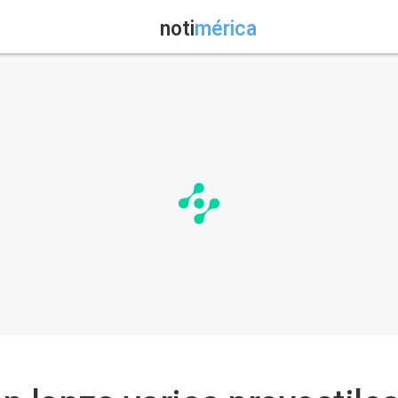
noti
mérica