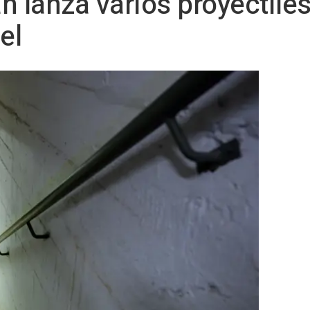
án lanza varios proyectile
el