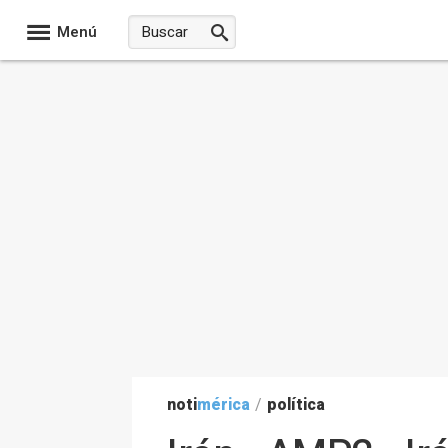
Menú
noti
mérica
/
política