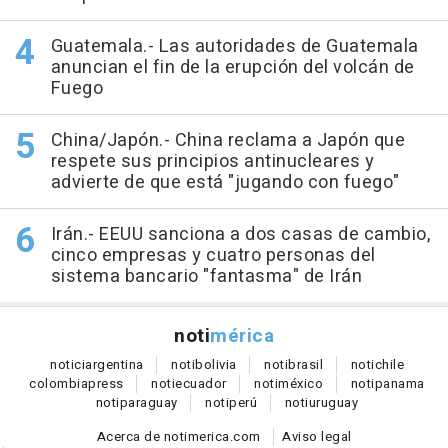
Guatemala.- Las autoridades de Guatemala
anuncian el fin de la erupción del volcán de
Fuego
China/Japón.- China reclama a Japón que
respete sus principios antinucleares y
advierte de que está "jugando con fuego"
Irán.- EEUU sanciona a dos casas de cambio,
cinco empresas y cuatro personas del
sistema bancario "fantasma" de Irán
noti
mérica
notici
argentina
noti
bolivia
noti
brasil
noti
chile
colombia
press
noti
ecuador
noti
méxico
noti
panama
noti
paraguay
noti
perú
noti
uruguay
Acerca de notimerica.com
Aviso legal