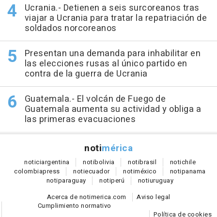
Ucrania.- Detienen a seis surcoreanos tras
viajar a Ucrania para tratar la repatriación de
soldados norcoreanos
Presentan una demanda para inhabilitar en
las elecciones rusas al único partido en
contra de la guerra de Ucrania
Guatemala.- El volcán de Fuego de
Guatemala aumenta su actividad y obliga a
las primeras evacuaciones
noti
mérica
notici
argentina
noti
bolivia
noti
brasil
noti
chile
colombia
press
noti
ecuador
noti
méxico
noti
panama
noti
paraguay
noti
perú
noti
uruguay
Acerca de notimerica.com
Aviso legal
Cumplimiento normativo
Política de cookies