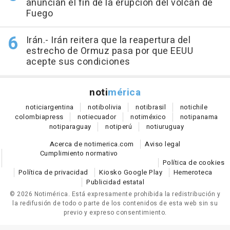
anuncian el fin de la erupción del volcán de
Fuego
Irán.- Irán reitera que la reapertura del
estrecho de Ormuz pasa por que EEUU
acepte sus condiciones
noti
mérica
notici
argentina
noti
bolivia
noti
brasil
noti
chile
colombia
press
noti
ecuador
noti
méxico
noti
panama
noti
paraguay
noti
perú
noti
uruguay
Acerca de notimerica.com
Aviso legal
Cumplimiento normativo
Política de cookies
Política de privacidad
Kiosko Google Play
Hemeroteca
Publicidad estatal
© 2026 Notimérica.
Está expresamente prohibida la redistribución y
la redifusión de todo o parte de los contenidos de esta web sin su
previo y expreso consentimiento.