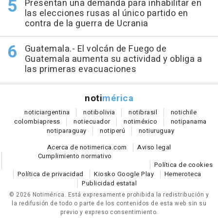
Presentan una demanda para inhabilitar en
las elecciones rusas al único partido en
contra de la guerra de Ucrania
Guatemala.- El volcán de Fuego de
Guatemala aumenta su actividad y obliga a
las primeras evacuaciones
noti
mérica
notici
argentina
noti
bolivia
noti
brasil
noti
chile
colombia
press
noti
ecuador
noti
méxico
noti
panama
noti
paraguay
noti
perú
noti
uruguay
Acerca de notimerica.com
Aviso legal
Cumplimiento normativo
Política de cookies
Política de privacidad
Kiosko Google Play
Hemeroteca
Publicidad estatal
© 2026 Notimérica.
Está expresamente prohibida la redistribución y
la redifusión de todo o parte de los contenidos de esta web sin su
previo y expreso consentimiento.