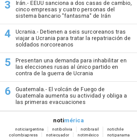
Irán.- EEUU sanciona a dos casas de cambio,
cinco empresas y cuatro personas del
sistema bancario "fantasma" de Irán
Ucrania.- Detienen a seis surcoreanos tras
viajar a Ucrania para tratar la repatriación de
soldados norcoreanos
Presentan una demanda para inhabilitar en
las elecciones rusas al único partido en
contra de la guerra de Ucrania
Guatemala.- El volcán de Fuego de
Guatemala aumenta su actividad y obliga a
las primeras evacuaciones
noti
mérica
notici
argentina
noti
bolivia
noti
brasil
noti
chile
colombia
press
noti
ecuador
noti
méxico
noti
panama