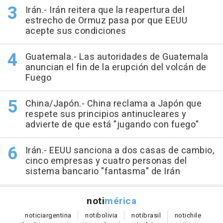
Irán.- Irán reitera que la reapertura del
estrecho de Ormuz pasa por que EEUU
acepte sus condiciones
Guatemala.- Las autoridades de Guatemala
anuncian el fin de la erupción del volcán de
Fuego
China/Japón.- China reclama a Japón que
respete sus principios antinucleares y
advierte de que está "jugando con fuego"
Irán.- EEUU sanciona a dos casas de cambio,
cinco empresas y cuatro personas del
sistema bancario "fantasma" de Irán
noti
mérica
notici
argentina
noti
bolivia
noti
brasil
noti
chile