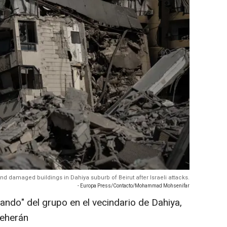
and damaged buildings in Dahiya suburb of Beirut after Israeli attacks.
- Europa Press/Contacto/Mohammad Mohsenifar
ando" del grupo en el vecindario de Dahiya,
 Teherán