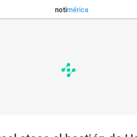
noti
mérica