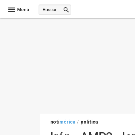
Menú
noti
mérica
/
política