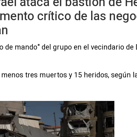
rael ataca el bastión de 
mento crítico de las neg
án
o de mando" del grupo en el vecindario de D
menos tres muertos y 15 heridos, según la